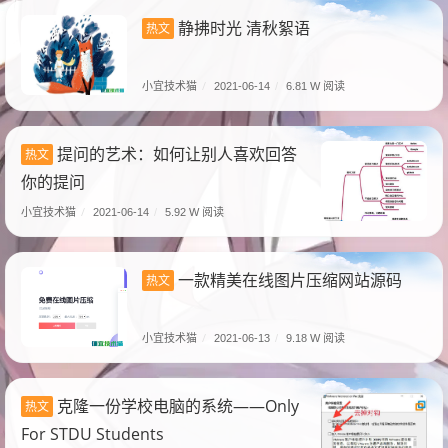
静拂时光 清秋絮语
热文
小宜技术猫
/
2021-06-14
/
6.81 W 阅读
提问的艺术：如何让别人喜欢回答
热文
你的提问
小宜技术猫
/
2021-06-14
/
5.92 W 阅读
一款精美在线图片压缩网站源码
热文
小宜技术猫
/
2021-06-13
/
9.18 W 阅读
克隆一份学校电脑的系统——Only
热文
For STDU Students