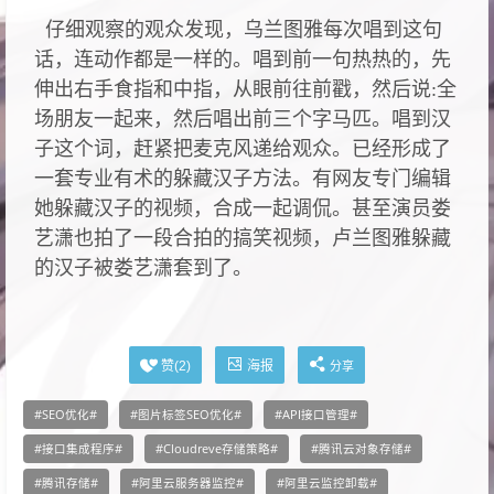
仔细观察的观众发现，乌兰图雅每次唱到这句
话，连动作都是一样的。唱到前一句热热的，先
伸出右手食指和中指，从眼前往前戳，然后说:全
场朋友一起来，然后唱出前三个字马匹。唱到汉
子这个词，赶紧把麦克风递给观众。已经形成了
一套专业有术的躲藏汉子方法。有网友专门编辑
她躲藏汉子的视频，合成一起调侃。甚至演员娄
艺潇也拍了一段合拍的搞笑视频，卢兰图雅躲藏
的汉子被娄艺潇套到了。
海报
赞(
2
)
分享
SEO优化
图片标签SEO优化
API接口管理
接口集成程序
Cloudreve存储策略
腾讯云对象存储
腾讯存储
阿里云服务器监控
阿里云监控卸载