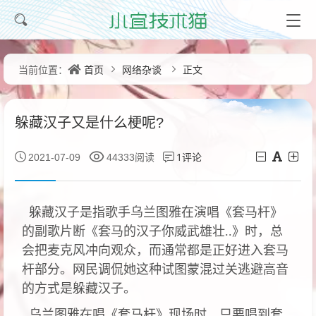
首页
网络杂谈
正文
当前位置：
躲藏汉子又是什么梗呢?
1评论
2021-07-09
44333阅读
躲藏汉子是指歌手乌兰图雅在演唱《套马杆》
的副歌片断《套马的汉子你威武雄壮..》时，总
会把麦克风冲向观众，而通常都是正好进入套马
杆部分。网民调侃她这种试图蒙混过关逃避高音
的方式是躲藏汉子。
乌兰图雅在唱《套马杆》现场时，只要唱到套