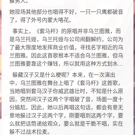
躲男人。
她现场其他部分也唱得不好，一只一只鹰都破音
了，得了外号内蒙大咯花。
事实上，《套马杆》的原唱并非乌兰图雅，而
是乌兰托娅，乌兰托娅与公司闹翻解约，公司为
了最大限度地发挥商业价值，寻找名字相近的乌
兰图雅。因此这首歌根本不适合乌兰图雅，但乌
兰图雅要靠这个赚钱，所以就用这种方式划水…
躲藏汉子又是什么梗呢？本来，在一次演出
中，乌兰图雅在舞台上唱了《套马杆》这首歌，
当她唱到套马汉子你威武雄壮时，不知是什么原
因，突然间汉子这两个字唱破了音，场面一度十
分尴尬。因此，她以后再唱这句话，都会有意无
意地躲过汉子这两个字，刚要唱到这两个字，要
么就把话筒递给观众，要么就是干脆不唱，实在
躲不过战术拉麦。