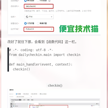
改好了就往下挪，会看到【函数代码】这一栏。
# -*- coding: utf-8 -*-

from dailycheckin.main import checkin

def main_handler(event, context):

  checkin()
checkin()