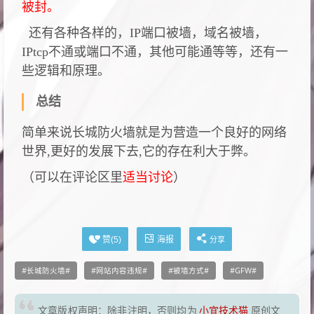
被封。
还有各种各样的，IP端口被墙，域名被墙，
IPtcp不通或端口不通，其他可能通等等，还有一
些逻辑和原理。
总结
简单来说长城防火墙就是为营造一个良好的网络
世界,更好的发展下去,它的存在利大于弊。
（可以在评论区里
适当讨论
）
海报
赞(
5
)
分享
长城防火墙
网站内容违规
被墙方式
GFW
文章版权声明：除非注明，否则均为
小宜技术猫
原创文