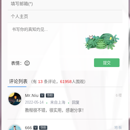
表情：
评论列表
（有
13
条评论，
61958
人围观）
Mr.Niu
6楼
V
铁粉
回复
2022-05-14
来自上海
教程很不错，很实用，感谢分享！
666
地板
V
铁粉