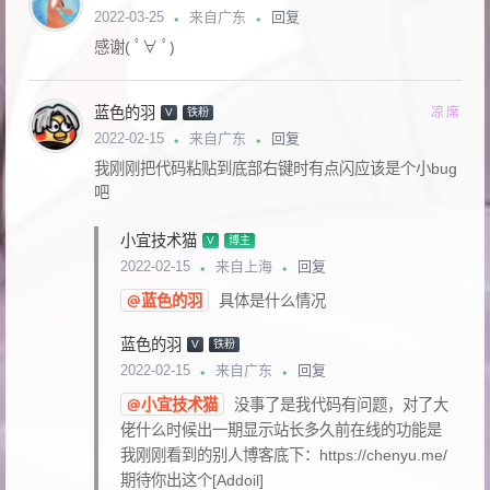
回复
2022-03-25
来自广东
感谢( ﾟ∀ ﾟ)
蓝色的羽
凉席
V
铁粉
回复
2022-02-15
来自广东
我刚刚把代码粘贴到底部右键时有点闪应该是个小bug
吧
小宜技术猫
V
博主
回复
2022-02-15
来自上海
@蓝色的羽
具体是什么情况
蓝色的羽
V
铁粉
回复
2022-02-15
来自广东
@小宜技术猫
没事了是我代码有问题，对了大
佬什么时候出一期显示站长多久前在线的功能是
我刚刚看到的别人博客底下：https://chenyu.me/
期待你出这个[Addoil]