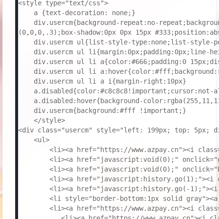
<style type="text/css">

    a {text-decoration: none;}

    div.usercm{background-repeat:no-repeat;backgrou
(0,0,0,.3);box-shadow:0px 0px 15px #333;position:ab
    div.usercm ul{list-style-type:none;list-style-p
    div.usercm ul li{margin:0px;padding:0px;line-hei
    div.usercm ul li a{color:#666;padding:0 15px;dis
    div.usercm ul li a:hover{color:#fff;background:
    div.usercm ul li a i{margin-right:10px}

    a.disabled{color:#c8c8c8!important;cursor:not-al
    a.disabled:hover{background-color:rgba(255,11,11
    div.usercm{background:#fff !important;}

    </style>

<div class="usercm" style="left: 199px; top: 5px; di
    <ul>

        <li><a href="https://www.azpay.cn"><i class
        <li><a href="javascript:void(0);" onclick="
        <li><a href="javascript:void(0);" onclick="
        <li><a href="javascript:history.go(1);"><i 
        <li><a href="javascript:history.go(-1);"><i
        <li style="border-bottom:1px solid gray"><a
        <li><a href="https://www.azpay.cn"><i clas
           <li><a href="https://www.azpay.cn"><i c