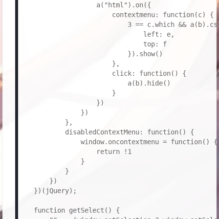
                    a("html").on({

                        contextmenu: function(c) {

                            3 == c.which && a(b).css
                                left: e,

                                top: f

                            }).show()

                        },

                        click: function() {

                            a(b).hide()

                        }

                    })

                })

            },

            disabledContextMenu: function() {

                window.oncontextmenu = function() {

                    return !1

                }

            }

        })

    })(jQuery);

    function getSelect() {
