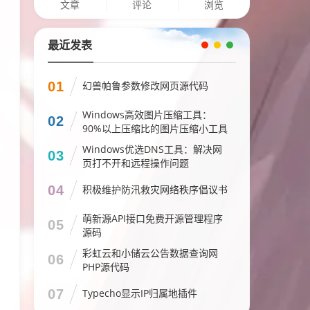
文章
评论
浏览
最近发表
01
幻兽帕鲁参数修改网页源代码
Windows高效图片压缩工具：
02
90%以上压缩比的图片压缩小工具
Windows优选DNS工具：解决网
03
页打不开和远程操作问题
04
积极维护防汛救灾网络秩序倡议书
萌新源API接口免费开源管理程序
05
源码
彩虹云和小储云公告数据查询网
06
PHP源代码
07
Typecho显示IP归属地插件