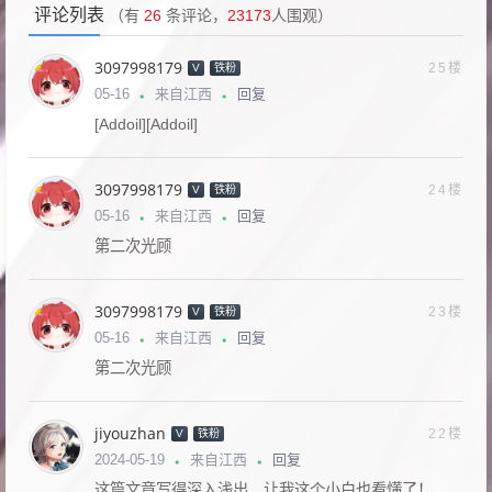
评论列表
（有
26
条评论，
23173
人围观）
3097998179
25楼
V
铁粉
回复
05-16
来自江西
[Addoil][Addoil]
3097998179
24楼
V
铁粉
回复
05-16
来自江西
第二次光顾
3097998179
23楼
V
铁粉
回复
05-16
来自江西
第二次光顾
jiyouzhan
22楼
V
铁粉
回复
2024-05-19
来自江西
这篇文章写得深入浅出，让我这个小白也看懂了！