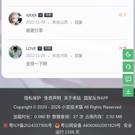
xjkxjk
椅子
V
铁粉
回复
2022-11-28
来自山西
谢谢分享
LOVE
沙发
V
铁粉
回复
2022-11-28
来自河南
支持一下吧
隐私保护
免责声明
关于本站
国家反诈APP
小宜技术猫
Copyright © 2020 -
2026
All Rights Reserved
加载时长：0.080 秒
数据查询：27 次
占用内存：2.52 MB
粤ICP备2024337306号
粤公网安备 44060602001829号
安全
运行
2166
天