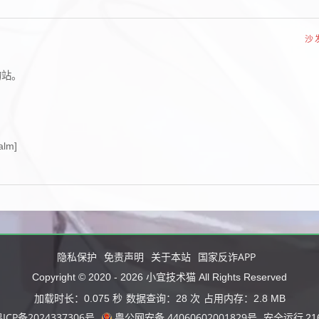
沙
我的站。
lm]
隐私保护
免责声明
关于本站
国家反诈APP
小宜技术猫
Copyright © 2020 -
2026
All Rights Reserved
加载时长：0.075 秒
数据查询：28 次
占用内存：2.8 MB
ICP备2024337306号
粤公网安备 44060602001829号
安全运行
21