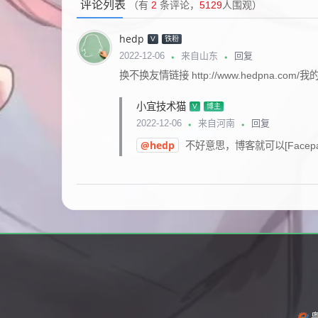
评论列表
（有
2
条评论，
5129
人围观）
hedp
V
铁粉
回复
2022-12-06
来自山东
换不换友情链接 http://www.hedpna.com/
小宜技术猫
V
博主
回复
2022-12-06
来自河南
@hedp
不好意思，博客就可以[Facepa
粤