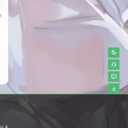
发
65
天