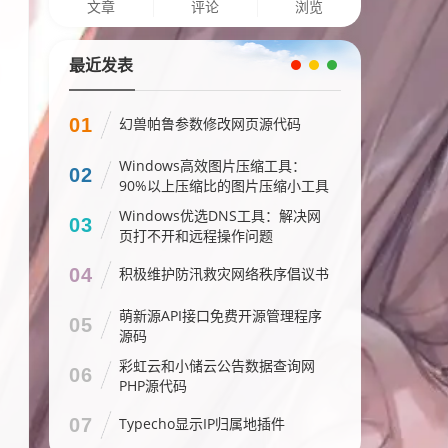
文章
评论
浏览
最近发表
01
幻兽帕鲁参数修改网页源代码
Windows高效图片压缩工具：
02
90%以上压缩比的图片压缩小工具
Windows优选DNS工具：解决网
03
页打不开和远程操作问题
04
积极维护防汛救灾网络秩序倡议书
萌新源API接口免费开源管理程序
05
源码
彩虹云和小储云公告数据查询网
06
PHP源代码
07
Typecho显示IP归属地插件